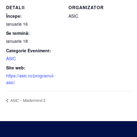
DETALII
ORGANIZATOR
Începe:
ASIC
ianuarie 16
Se termină:
ianuarie 18
Categorie Eveniment:
ASIC
Site web:
https://asic.ro/programul-
asic/
ASIC – Mastermind 2