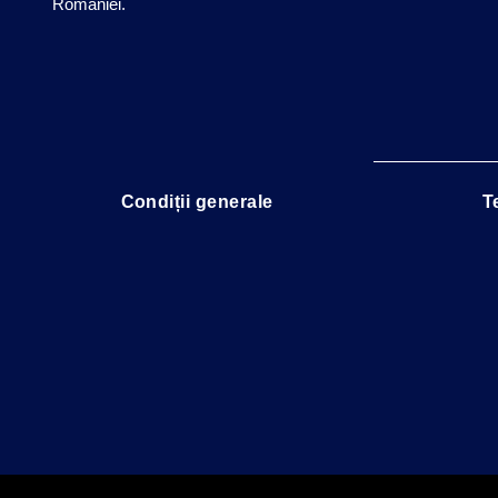
României.
Condiții generale
T