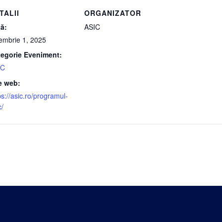
TALII
ORGANIZATOR
ă:
ASIC
embrie 1, 2025
tegorie Eveniment:
IC
e web:
ps://asic.ro/programul-
c/