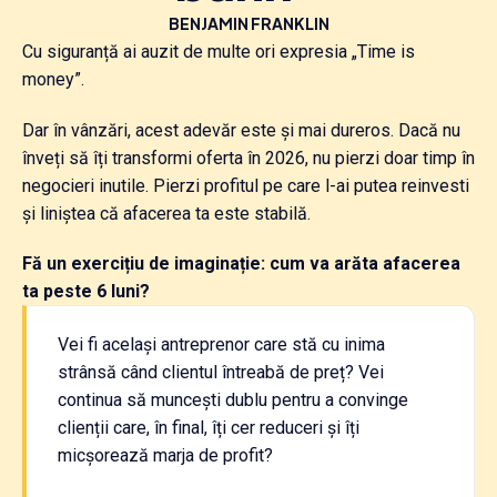
BENJAMIN FRANKLIN
Cu siguranță ai auzit de multe ori expresia „Time is
money”.
Dar în vânzări, acest adevăr este și mai dureros. Dacă nu
înveți să îți transformi oferta în 2026, nu pierzi doar timp în
negocieri inutile. Pierzi profitul pe care l-ai putea reinvesti
și liniștea că afacerea ta este stabilă.
Fă un exercițiu de imaginație: cum va arăta afacerea
ta peste 6 luni?
Vei fi același antreprenor care stă cu inima
strânsă când clientul întreabă de preț? Vei
continua să muncești dublu pentru a convinge
clienții care, în final, îți cer reduceri și îți
micșorează marja de profit?