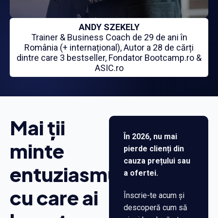
ANDY SZEKELY
Trainer & Business Coach de 29 de ani în
România (+ internațional), Autor a 28 de cărți
dintre care 3 bestseller, Fondator Bootcamp.ro &
ASIC.ro
Mai ții
În 2026, nu mai
minte
pierde clienți din
cauza prețului sau
entuziasmul
a ofertei.
cu care ai
Înscrie-te acum și
descoperă cum să