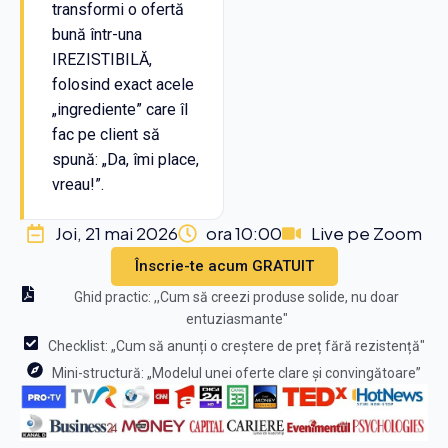
transformi o ofertă
bună într-una
IREZISTIBILĂ,
folosind exact acele
„ingrediente” care îl
fac pe client să
spună: „Da, îmi place,
vreau!”.
Joi, 21 mai 2026
ora 10:00
Live pe Zoom
Înscrie-te acum GRATUIT
Ghid practic: ,,Cum să creezi produse solide, nu doar
entuziasmante"
Checklist: „Cum să anunți o creștere de preț fără rezistență"
Mini-structură: „Modelul unei oferte clare și convingătoare”