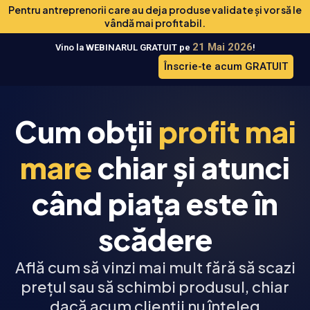
Pentru antreprenorii care au deja produse validate și vor să le
vândă mai profitabil.
21 Mai 2026
Vino la WEBINARUL GRATUIT pe
!
Înscrie-te acum GRATUIT
Cum obții
profit mai
mare
chiar și atunci
când piața este în
scădere
Află cum să vinzi mai mult fără să scazi
prețul sau să schimbi produsul, chiar
dacă acum clienții nu înțeleg