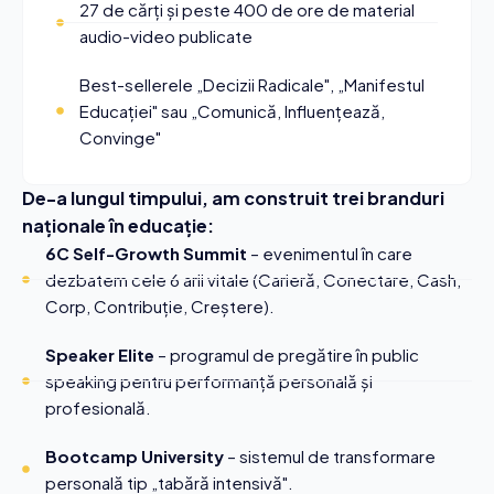
27 de cărți și peste 400 de ore de material
audio-video publicate
Best-sellerele „Decizii Radicale", „Manifestul
Educației" sau „Comunică, Influențează,
Convinge"
De-a lungul timpului, am construit trei branduri
naționale în educație:
6C Self-Growth Summit
– evenimentul în care
dezbatem cele 6 arii vitale (Carieră, Conectare, Cash,
Corp, Contribuție, Creștere).
Speaker Elite
– programul de pregătire în public
speaking pentru performanță personală și
profesională.
Bootcamp University
– sistemul de transformare
personală tip „tabără intensivă".