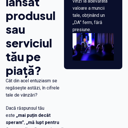
lansat
vinzi la adevărata
valoare a muncii
produsul
tale, obținând un
„DA” ferm, fără
sau
presiune.
serviciul
tău pe
piață?
Cât din acel entuziasm se
regăsește astăzi, în cifrele
tale de vânzări?
Dacă răspunsul tău
este
„mai puțin decât
speram”
,
„mă lupt pentru