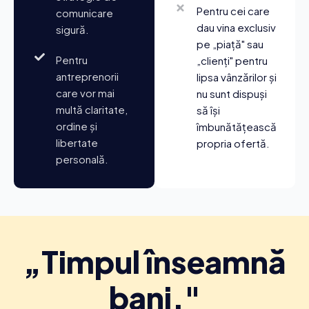
Pentru cei care
comunicare
dau vina exclusiv
sigură.
pe „piață" sau
Pentru
„clienți" pentru
antreprenorii
lipsa vânzărilor și
care vor mai
nu sunt dispuși
multă claritate,
să își
ordine și
îmbunătățească
libertate
propria ofertă.
personală.
„Timpul înseamnă
bani."