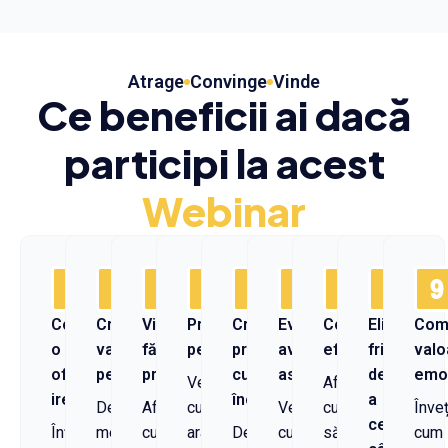
Atrage
Convinge
Vinde
Ce beneficii ai dacă
participi la acest
Webinar
Construiește
Crește
Vinde
Prezentări
Crește
Evidențiază
Conversații
Elimină
Com
o
valoarea
fără
persuasive
prețurile
avantajele
eficiente
frica
valo
ofertă
percepută
presiune
cu
ascunse
de
emoț
Vezi
Afli
irezistibilă
încredere
a
Descoperi
Afli
cum
Vezi
cum
Înveț
cere
Înțelegi
mecanismul
cum
arată
Descoperi
cum
să
cum