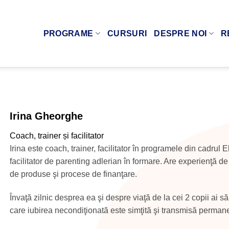
PROGRAME
CURSURI
DESPRE NOI
R
Irina Gheorghe
Coach, trainer și facilitator
Irina este coach, trainer, facilitator în programele din cadru
facilitator de parenting adlerian în formare. Are experienţă d
de produse şi procese de finanţare.
Învaţă zilnic desprea ea şi despre viaţă de la cei 2 copii ai să
care iubirea necondiţionată este simţită şi transmisă permanen