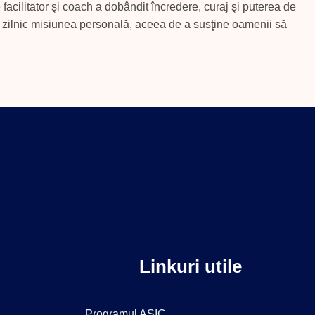
facilitator şi coach a dobândit încredere, curaj şi puterea de
te zilnic misiunea personală, aceea de a susţine oamenii să
Linkuri utile
Programul ASIC