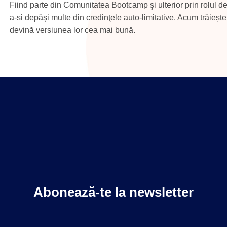
Fiind parte din Comunitatea Bootcamp şi ulterior prin rolul de 
a-si depăşi multe din credinţele auto-limitative. Acum trăieș
devină versiunea lor cea mai bună.
Abonează-te la newsletter