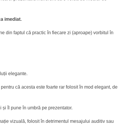
ca imediat.
e din faptul că practic în fiecare zi (aproape) vorbitul în
luții elegante.
e pentru că acesta este foarte rar folosit în mod elegant, de
i și îl pune în umbră pe prezentator.
mație vizuală, folosit în detrimentul mesajului auditiv sau