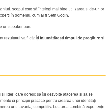
uri, scopul este să înțelegi mai bine utilizarea slide-urilor
perți în domeniu, cum ar fi Seth Godin.
ie un speaker bun.
t rezultatul va fi că:
Îți înjumătățești timpul de pregătire și
și lideri care doresc să își dezvolte afacerea și să se
ente și principii practice pentru crearea unei identități
ținerea unui avantaj competitiv. Lucrarea combină experiențe