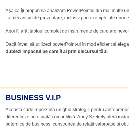
Așa că îți propun să analizăm PowerPointul din mai multe unghi
ca mecanism de prezentare, inclusiv prin exemple ale unor ex
Apoi îți arăt tabloul complet de instrumente de care are nevo
Dacă înveți să utilizezi powerPoint-ul în mod eficient și elegan
dublezi impactul pe care îl ai prin discursul tău!
BUSINESS V.I.P
Această carte reprezintă un ghid strategic pentru antreprenori 
diferențieze pe o piață competitivă. Andy Szekely oferă instrum
puternice de business, construirea de relații valoroase și ob