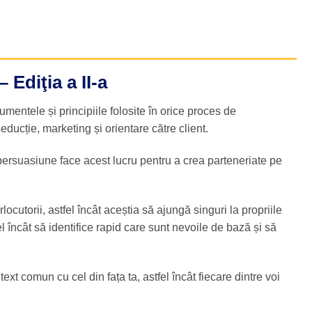
Ediţia a II-a
umentele și principiile folosite în orice proces de
ducție, marketing și orientare către client.
persuasiune face acest lucru pentru a crea parteneriate pe
ocutorii, astfel încât aceștia să ajungă singuri la propriile
l încât să identifice rapid care sunt nevoile de bază și să
ext comun cu cel din fața ta, astfel încât fiecare dintre voi