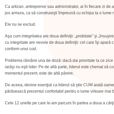
Ca artizan, antreprenor sau administrator, ai în fiecare zi de ales
jos armura, ca să construieşti împreună cu echipa ta o lume 
Ele nu se exclud.
Aşa cum integritatea are doua definiţii: „probitate” şi „însuşire
cu integritate are nevoie de doua definiţii: cel care îşi apară
conform unui cod.
Problema rămâne una de doză: dacă dai prioritate la ce zice l
iarăşi nu eşti lider. Pe de altă parte, liderul este chemat să 
momentul prezent, este de altă părere.
De aceea, devine esenţial ca liderul să ştie CUM arată oamenilo
părăsească prezentul confortabil pentru o lume viitoare mai 
Cele 12 unelte pe care le-am parcurs în partea a doua a cărţii