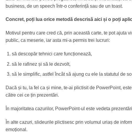
business, de un speech într-o conferință sau de un toast.
Concret, poți lua orice metodă descrisă aici și o poți apli
Motivul pentru care cred că, prin această carte, te pot ajuta vin
public, ca meserie, iar asta mi-a permis trei lucruri:
să descopăr tehnici care funcționează,
să le rafinez și să le dezvolt,
să le simplific, astfel încât să ajung cu ele la statutul de so
Dacă și tu, la fel ca și mine, te-ai plictisit de PowerPoint, est
către cei ce țin prezentări.
În majoritatea cazurilor, PowerPoint-ul este vedeta prezentări
În alte cazuri, slideurile plictisesc prin volumul uriaș de infor
emoțional.