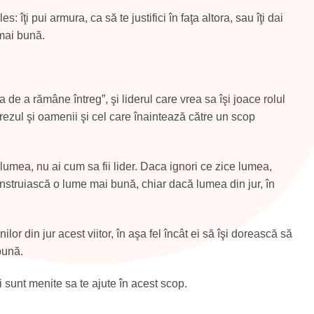
: îţi pui armura, ca să te justifici în faţa altora, sau îţi dai
mai bună.
a de a rămâne întreg”, şi liderul care vrea sa îşi joace rolul
 crezul şi oamenii şi cel care înaintează către un scop
umea, nu ai cum sa fii lider. Daca ignori ce zice lumea,
construiască o lume mai bună, chiar dacă lumea din jur, în
r din jur acest viitor, în aşa fel încât ei să îşi dorească să
bună.
 sunt menite sa te ajute în acest scop.