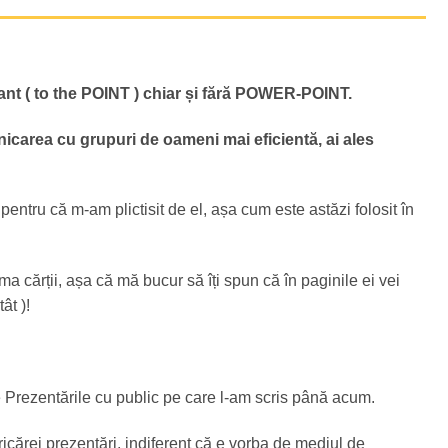
nt ( to the POINT ) chiar și fără POWER-POINT.
nicarea cu grupuri de oameni mai eficientă, ai ales
entru că m-am plictisit de el, așa cum este astăzi folosit în
ma cărții, așa că mă bucur să îți spun că în paginile ei vei
ât )!
re Prezentările cu public pe care l-am scris până acum.
icărei prezentări, indiferent că e vorba de mediul de