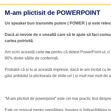
M-am plictisit de POWERPOINT
Un speaker bun transmite putere ( POWER ) și este releva
Dacă ai nevoie de o unealtă care să te ajute să faci comu
cartea potrivită.
Am scris această carte
nu
pentru că detest PowerPoint-ul, ci p
90% dintre sălile de conferință.
Probabil că și tu ai această impresie, dacă te-am incitat cu te
găsi antidotul la plictiseala de slide-uri ( și mult mai mult de at
”M-am plictisit de powerpoint” este cel mai practic text desp
Este un manual pentru pregătirea, livrarea și îmbunătățirea or