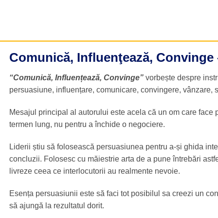
Comunică, Influenţează, Convinge – 
“Comunică, Influențează, Convinge”
vorbește despre instr
persuasiune, influențare, comunicare, convingere, vânzare, se
Mesajul principal al autorului este acela că un om care face 
termen lung, nu pentru a închide o negociere.
Liderii știu să folosească persuasiunea pentru a-și ghida interl
concluzii. Folosesc cu măiestrie arta de a pune întrebări astfe
livreze ceea ce interlocutorii au realmente nevoie.
Esența persuasiunii este să faci tot posibilul sa creezi un cont
să ajungă la rezultatul dorit.